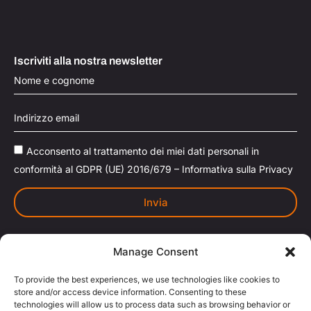
Iscriviti alla nostra newsletter
Acconsento al trattamento dei miei dati personali in
conformità al GDPR (UE) 2016/679 – Informativa sulla Privacy
Invia
Manage Consent
To provide the best experiences, we use technologies like cookies to
Basaltina
è un marchio registrato di Basaltina S.r.l.
®
store and/or access device information. Consenting to these
Qualsiasi uso improprio o non autorizzato del marchio
technologies will allow us to process data such as browsing behavior or