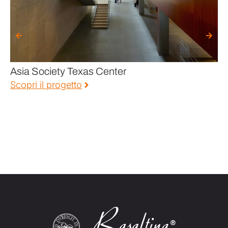
SCOPRI
Asia Society Texas Center
C
Scopri il progetto
Sc