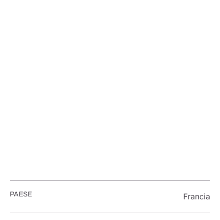
PROGETTI
Museo
del
Louvre
PAESE
Francia