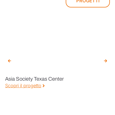
PROGETTI
SCOPRI
Asia Society Texas Center
C
Scopri il progetto
Sc