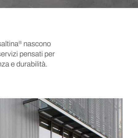
saltina
nascono
®
servizi pensati per
za e durabilità.