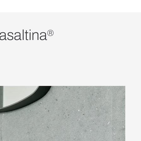
asaltina
®