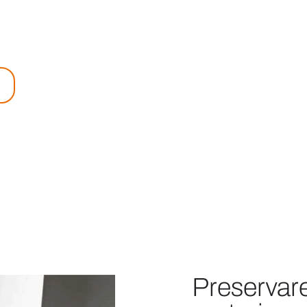
riamo la Basaltina con finiture, texture e
i esigenza progettuale.
Preservare