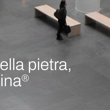
ella pietra,
tina
®