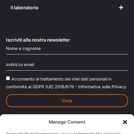
Il laboratorio
Iscriviti alla nostra newsletter
Acconsento al trattamento dei miei dati personali in
conformità al GDPR (UE) 2016/679 – Informativa sulla Privacy
Invia
Manage Consent
To provide the best experiences, we use technologies like cookies to