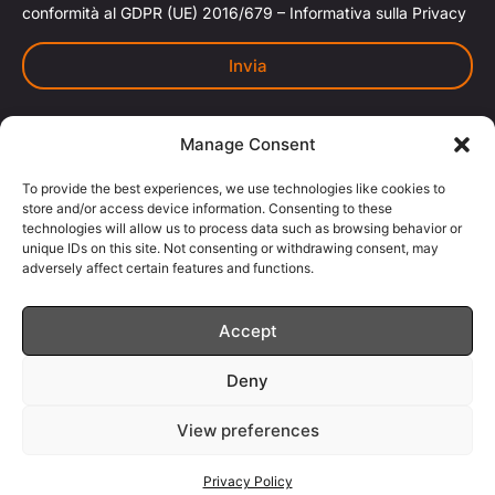
conformità al GDPR (UE) 2016/679 – Informativa sulla Privacy
Invia
Manage Consent
To provide the best experiences, we use technologies like cookies to
Basaltina
è un marchio registrato di Basaltina S.r.l.
®
store and/or access device information. Consenting to these
Qualsiasi uso improprio o non autorizzato del marchio
technologies will allow us to process data such as browsing behavior or
Basaltina
sarà perseguito a norma di legge, in sede civile e
®
unique IDs on this site. Not consenting or withdrawing consent, may
adversely affect certain features and functions.
penale.
Basaltina Srl è l'unica ed esclusiva proprietaria del marchio
Basaltina
– P. IVA
00877271007
®
Accept
Privacy Policy |
Cookie Policy |
Codice Etico |
Deny
Procedura di Whistleblowing |
Politica Aziendale |
Certificato DNV 1 |
Certificato DNV 2
View preferences
Privacy Policy